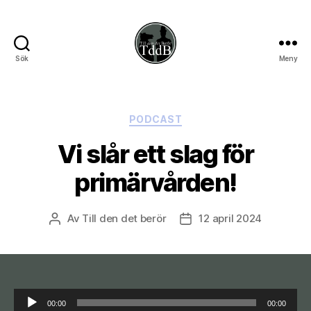
Sök
Meny
Till
den
det
berör
Kategorier
PODCAST
Vi slår ett slag för
primärvården!
Av
Till den det berör
12 april 2024
Inläggsförfattare
Inläggsdatum
L
00:00
00:00