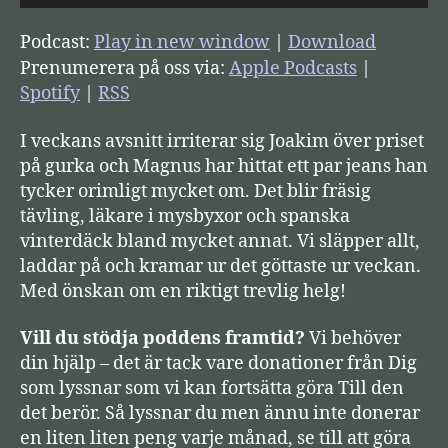
j
u
Podcast:
Play in new window
|
Download
d
Prenumerera på oss via:
Apple Podcasts
|
s
Spotify
|
RSS
p
I veckans avsnitt irriterar sig Joakim över priset
e
på gurka och Magnus har hittat ett par jeans han
l
tycker orimligt mycket om. Det blir fräsig
a
tävling, läkare i mysbyxor och spanska
r
vinterdäck bland mycket annat. Vi släpper allt,
e
laddar på och kramar ur det göttaste ur veckan.
Med önskan om en riktigt trevlig helg!
Vill du stödja poddens framtid?
Vi behöver
din hjälp – det är tack vare donationer från Dig
som lyssnar som vi kan fortsätta göra Till den
det berör. Så lyssnar du men ännu inte donerar
en liten liten peng varje månad, se till att göra