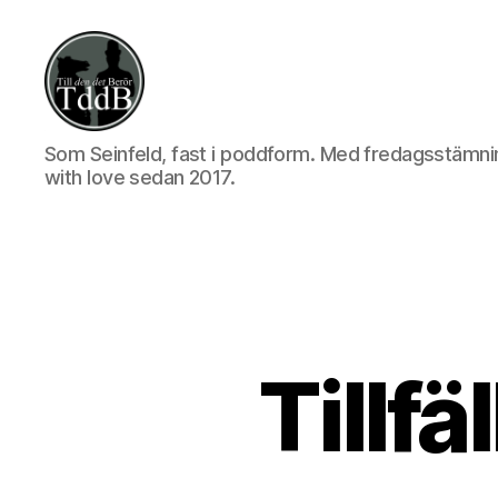
Till
Som Seinfeld, fast i poddform. Med fredagsstämni
den
with love sedan 2017.
det
berör
Tillfä