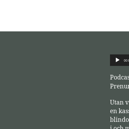
L
00:
j
u
Podcas
d
Prenum
s
Utan v
p
en kas
e
blindo
l
i och 