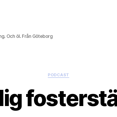
ng. Och öl. Från Göteborg
Kategorier
PODCAST
llig fosterst