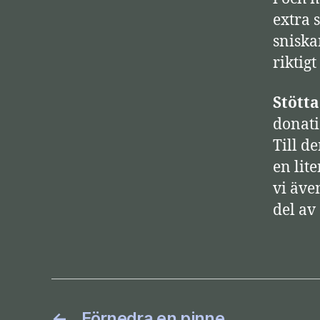
a
extra 
r
sniska
e
riktigt
Stött
donati
Till d
en lite
vi äve
del av
←
Förnedra en pinne