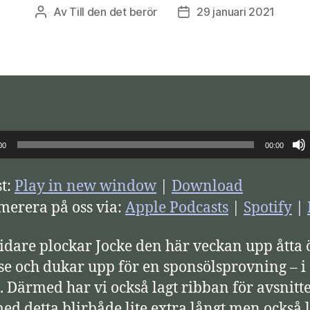
Av
Till den det berör
29 januari 2021
Inläggsförfattare
Inläggsdatum
00
00:00
t:
Play in new window
|
Download
erera på oss via:
Apple Podcasts
|
Spotify
|
idare plockar Jocke den här veckan upp åtta 
se och dukar upp för en sponsölsprovning – i
. Därmed har vi också lagt ribban för avsnitt
med detta blirbåde lite extra långt men också l