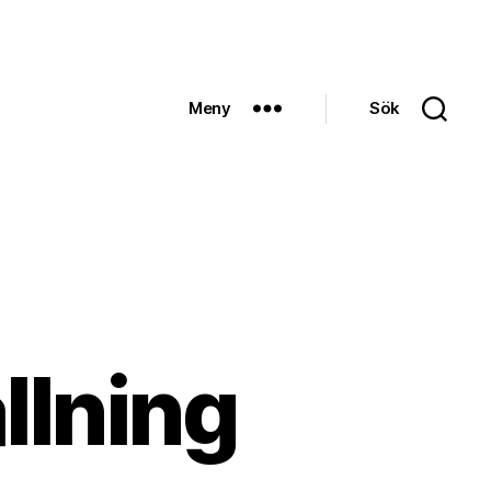
Meny
Sök
ällning