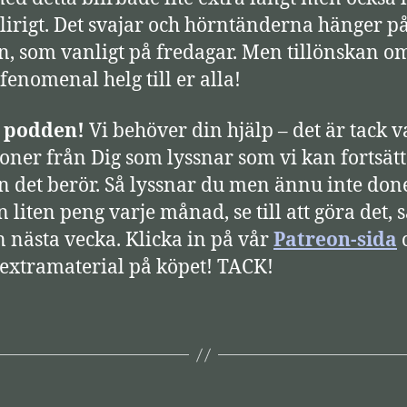
slirigt. Det svajar och hörntänderna hänger p
n, som vanligt på fredagar. Men tillönskan o
 fenomenal helg till er alla!
a podden!
Vi behöver din hjälp – det är tack v
oner från Dig som lyssnar som vi kan fortsät
en det berör. Så lyssnar du men ännu inte don
n liten peng varje månad, se till att göra det, 
n nästa vecka. Klicka in på vår
Patreon-sida
o
 extramaterial på köpet! TACK!