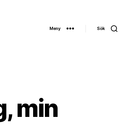
Meny
Sök
g, min