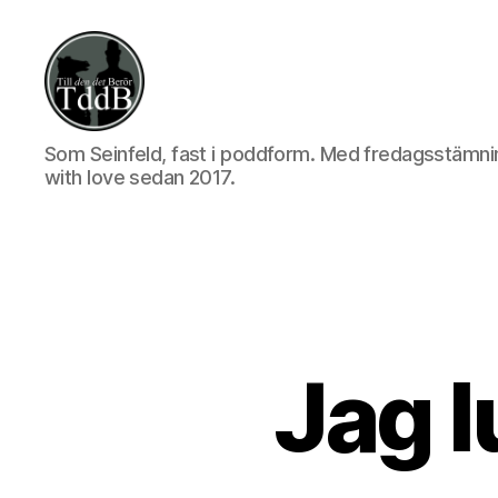
Till
Som Seinfeld, fast i poddform. Med fredagsstämni
den
with love sedan 2017.
det
berör
Jag l