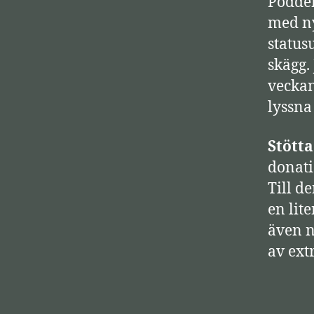
Podden
p
med ny
e
status
l
skägg. 
a
veckan
r
lyssna
e
Stött
donati
Till d
en lite
även n
av ext