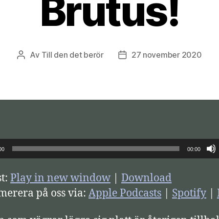
Brutus!
Av
Till den det berör
27 november 2020
Inläggsförfattare
Inläggsdatum
00
00:00
t:
Play in new window
|
Download
erera på oss via:
Apple Podcasts
|
Spotify
|