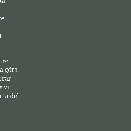
ka
d
u
re
p
p
t
/
n
e
are
r
ta göra
-
erar
p
s vi
i
 ta del
l
t
a
n