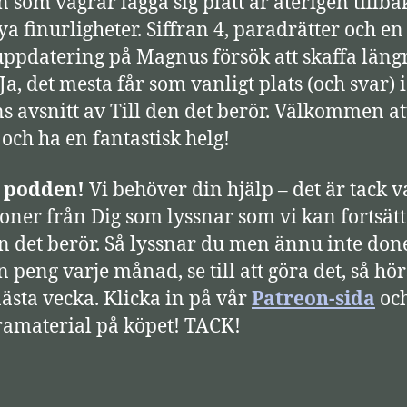
 som vägrar lägga sig platt är återigen tillba
a finurligheter. Siffran 4, paradrätter och en
uppdatering på Magnus försök att skaffa läng
Ja, det mesta får som vanligt plats (och svar) i
s avsnitt av Till den det berör. Välkommen at
 och ha en fantastisk helg!
a podden!
Vi behöver din hjälp – det är tack v
oner från Dig som lyssnar som vi kan fortsät
en det berör. Så lyssnar du men ännu inte don
n peng varje månad, se till att göra det, så hör
ästa vecka. Klicka in på vår
Patreon-sida
och
ramaterial på köpet! TACK!