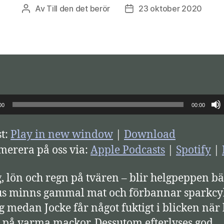
Av
Till den det berör
23 oktober 2020
Inläggsförfattare
Inläggsdatum
00
00:00
t:
Play in new window
|
Download
erera på oss via:
Apple Podcasts
|
Spotify
|
, lön och regn på tvären – blir helgpeppen bä
s minns gammal mat och förbannar sparkcyk
g medan Jocke får något fuktigt i blicken när
 på varma mackor. Dessutom efterlyses god