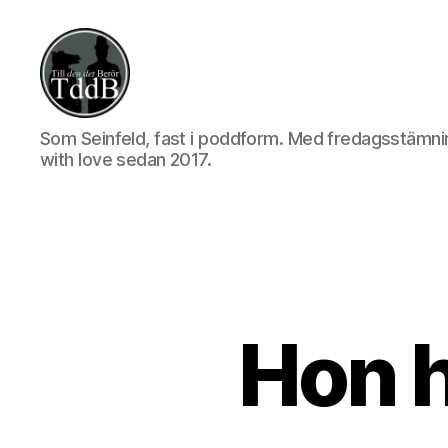
Till
Som Seinfeld, fast i poddform. Med fredagsstämni
den
with love sedan 2017.
det
berör
Hon h