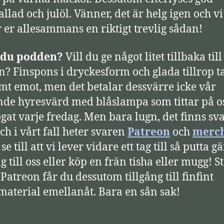
allad och julöl. Vänner, det är helg igen och vi
 er allesammans en riktigt trevlig sådan!
r du podden?
Vill du ge något litet tillbaka till
? Finspons i dryckesform och glada tillrop t
mt emot, men det betalar dessvärre icke vår
nde hyresvärd med blåslampa som tittar på 
gat varje fredag. Men bara lugn, det finns sv
och i vårt fall heter svaren
Patreon
och
merc
 se till att vi lever vidare ett tag till så putta g
 till oss eller köp en frän tisha eller mugg! S
 Patreon får du dessutom tillgång till finfint
aterial emellanåt. Bara en sån sak!