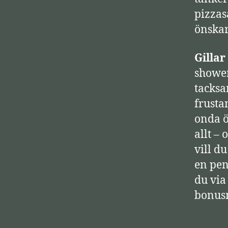
a
pizzas
r
önskar
e
Gilla
showen
tacksa
frusta
onda ö
allt – 
vill du
en peng
du via
bonusm