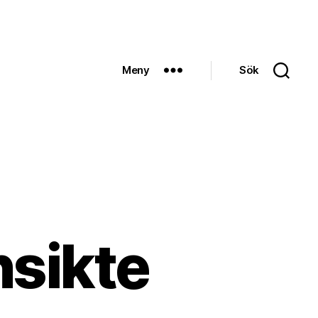
Meny
Sök
nsikte