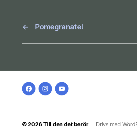
←
Pomegranate!
Facebook-
Instagram
YouTube
gruppen
© 2026
Till den det berör
Drivs med Word