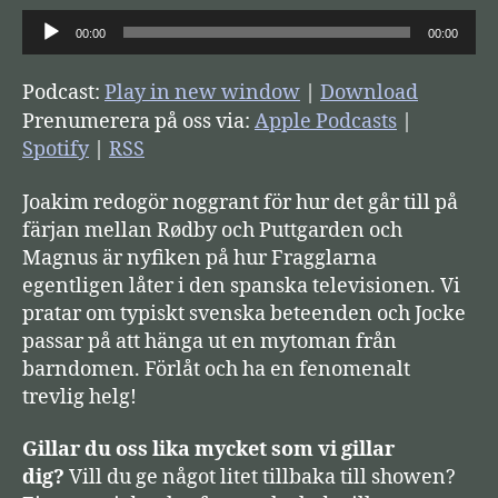
L
00:00
00:00
j
u
Podcast:
Play in new window
|
Download
d
Prenumerera på oss via:
Apple Podcasts
|
s
Spotify
|
RSS
p
Joakim redogör noggrant för hur det går till på
e
färjan mellan Rødby och Puttgarden och
l
Magnus är nyfiken på hur Fragglarna
a
egentligen låter i den spanska televisionen. Vi
r
pratar om typiskt svenska beteenden och Jocke
e
passar på att hänga ut en mytoman från
barndomen. Förlåt och ha en fenomenalt
trevlig helg!
Gillar du oss lika mycket som vi gillar
dig?
Vill du ge något litet tillbaka till showen?