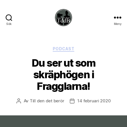
Sök
Meny
Till
den
det
berör
Kategorier
PODCAST
Du ser ut som
skräphögen i
Fragglarna!
Av
Till den det berör
14 februari 2020
Inläggsförfattare
Inläggsdatum