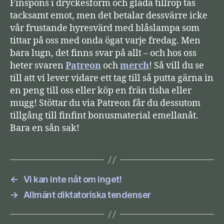
Finspons i dryckesform och glada tillrop tas
tacksamt emot, men det betalar dessvärre icke
vår frustande hyresvärd med blåslampa som
tittar på oss med onda ögat varje fredag. Men
bara lugn, det finns svar på allt – och hos oss
heter svaren
Patreon
och
merch
! Så vill du se
till att vi lever vidare ett tag till så putta gärna in
en peng till oss eller köp en frän tisha eller
mugg! Stöttar du via Patreon får du dessutom
tillgång till finfint bonusmaterial emellanåt.
Bara en sån sak!
←
Vi kan inte nåt om inget!
→
Allmänt diktatoriska tendenser