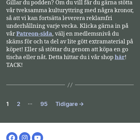
Gillar du podden? Om du vill får du gärna stötta
vår tveksamma kulturyttring med några kronor,
så att vi kan fortsätta leverera reklamfri
underhållning varje vecka. Klicka gärna in på
vår
Patreon-sida
, välj en medlemsnivå du
skäms för och ta del av lite gött extramaterial på
köpet! Eller så stöttar du genom att köpa en go
tischa eller nåt. Detta hittar du i vår shop
här
!
TACK!
Sidnumrering
…
1
2
95
Tidigare
→
för
inlägg