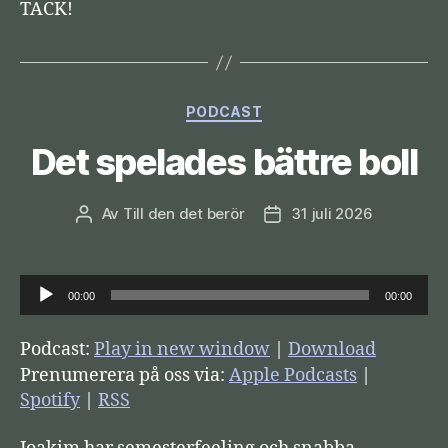
TACK!
Kategorier
PODCAST
Det spelades bättre boll
Av
Till den det berör
31 juli 2026
Inläggsförfattare
Inläggsdatum
L
00:00
00:00
j
u
Podcast:
Play in new window
|
Download
d
Prenumerera på oss via:
Apple Podcasts
|
s
Spotify
|
RSS
p