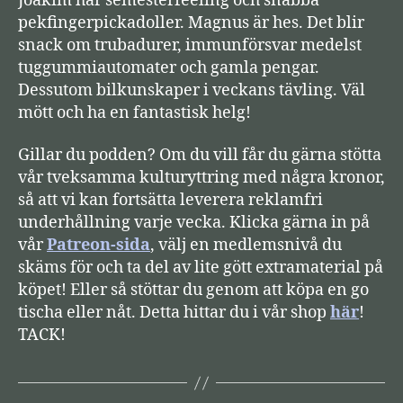
Joakim har semesterfeeling och snabba
e
pekfingerpickadoller. Magnus är hes. Det blir
l
snack om trubadurer, immunförsvar medelst
a
tuggummiautomater och gamla pengar.
r
Dessutom bilkunskaper i veckans tävling. Väl
e
mött och ha en fantastisk helg!
Gillar du podden? Om du vill får du gärna stötta
vår tveksamma kulturyttring med några kronor,
så att vi kan fortsätta leverera reklamfri
underhållning varje vecka. Klicka gärna in på
vår
Patreon-sida
, välj en medlemsnivå du
skäms för och ta del av lite gött extramaterial på
köpet! Eller så stöttar du genom att köpa en go
tischa eller nåt. Detta hittar du i vår shop
här
!
TACK!