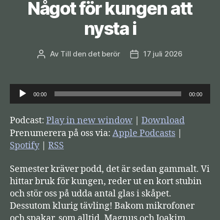
Något för kungen att
nysta i
Av
Till den det berör
17 juli 2026
Inläggsförfattare
Inläggsdatum
L
00:00
00:00
j
u
Podcast:
Play in new window
|
Download
d
Prenumerera på oss via:
Apple Podcasts
|
s
Spotify
|
RSS
p
Semester kräver podd, det är sedan gammalt. Vi
e
hittar bruk för kungen, reder ut en kort stubin
l
och stör oss på udda antal glas i skåpet.
a
Dessutom klurig tävling! Bakom mikrofoner
r
och spakar, som alltid, Magnus och Joakim.