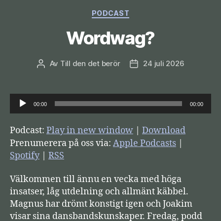
Kategorier
PODCAST
Wordwag?
Av
Till den det berör
24 juli 2026
Inläggsförfattare
Inläggsdatum
L
00:00
00:00
j
u
Podcast:
Play in new window
|
Download
d
Prenumerera på oss via:
Apple Podcasts
|
s
Spotify
|
RSS
p
Välkommen till ännu en vecka med höga
e
insatser, låg utdelning och allmänt käbbel.
l
Magnus har drömt konstigt igen och Joakim
a
visar sina dansbandskunskaper. Fredag, podd
r