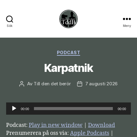
Sök
Meny
Till
den
Kategorier
PODCAST
det
Karpatnik
berör
Av
Till den det berör
7 augusti 2026
Inläggsförfattare
Inläggsdatum
L
00:00
00:00
j
u
Podcast:
Play in new window
|
Download
d
Prenumerera på oss via:
Apple Podcasts
|