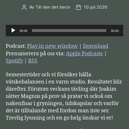
Av
Till den det berör
10 juli 2026
Inläggsförfattare
Inläggsdatum
L
00:00
00:00
j
u
Podcast:
Play in new window
|
Download
d
Prenumerera på oss via:
Apple Podcasts
|
s
Spotify
|
RSS
p
Semestertider och vi försöker hålla
e
vätskebalansen i en varm studio. Resultatet blir
l
därefter. Förutom veckans tävling där Joakim
a
sätter Magnus på prov så pratar vi också om
r
nakenfisar i gryningen, tidskapslar och varför
e
det är tilltalande med fordon man inte ser.
Trevlig lyssning och en go helg önskar vi er!