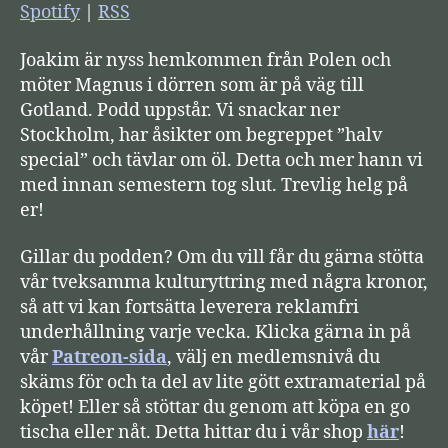
s
Spotify
|
RSS
p
Joakim är nyss hemkommen från Polen och
e
möter Magnus i dörren som är på väg till
l
Gotland. Podd uppstår. Vi snackar ner
a
Stockholm, har åsikter om begreppet ”halv
r
special” och tävlar om öl. Detta och mer hann vi
e
med innan semestern tog slut. Trevlig helg på
er!
Gillar du podden? Om du vill får du gärna stötta
vår tveksamma kulturyttring med några kronor,
så att vi kan fortsätta leverera reklamfri
underhållning varje vecka. Klicka gärna in på
vår
Patreon-sida
, välj en medlemsnivå du
skäms för och ta del av lite gött extramaterial på
köpet! Eller så stöttar du genom att köpa en go
tischa eller nåt. Detta hittar du i vår shop
här
!