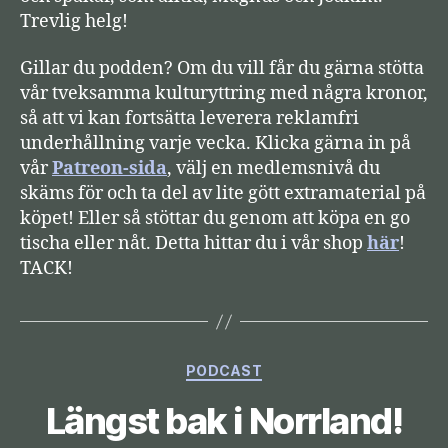
e
Trevlig helg!
Gillar du podden? Om du vill får du gärna stötta
vår tveksamma kulturyttring med några kronor,
så att vi kan fortsätta leverera reklamfri
underhållning varje vecka. Klicka gärna in på
vår
Patreon-sida
, välj en medlemsnivå du
skäms för och ta del av lite gött extramaterial på
köpet! Eller så stöttar du genom att köpa en go
tischa eller nåt. Detta hittar du i vår shop
här
!
TACK!
Kategorier
PODCAST
Längst bak i Norrland!