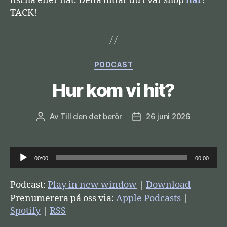
tischa eller nåt. Detta hittar du i vår shop
här
!
TACK!
Kategorier
PODCAST
Hur kom vi hit?
Av
Till den det berör
26 juni 2026
Inläggsförfattare
Inläggsdatum
L
00:00
00:00
j
u
Podcast:
Play in new window
|
Download
d
Prenumerera på oss via:
Apple Podcasts
|
s
Spotify
|
RSS
p