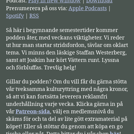
Podcast:
Play in new window
|
Download
d
Prenumerera på oss via:
Apple Podcasts
|
s
Spotify
|
RSS
p
Så här i begynnande semestertider kommer
e
podden åter, med veckans viktigheter. Vi reder
l
ut hur man startar stridsfordon, tävlar om oklart
a
tema. Vi minns den läskige Staffan Westerberg,
r
samt att Joakim har kört Vättern runt. Lyssna
e
och förbluffas. Trevlig helg!
Gillar du podden? Om du vill får du gärna stötta
vår tveksamma kulturyttring med några kronor,
så att vi kan fortsätta leverera reklamfri
underhållning varje vecka. Klicka gärna in på
vår
Patreon-sida
, välj en medlemsnivå du
skäms för och ta del av lite gött extramaterial på
köpet! Eller så stöttar du genom att köpa en go