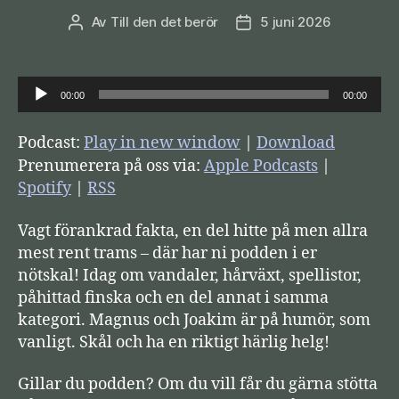
Av
Till den det berör
5 juni 2026
Inläggsförfattare
Inläggsdatum
L
00:00
00:00
j
u
Podcast:
Play in new window
|
Download
d
Prenumerera på oss via:
Apple Podcasts
|
s
Spotify
|
RSS
p
Vagt förankrad fakta, en del hitte på men allra
e
mest rent trams – där har ni podden i er
l
nötskal! Idag om vandaler, hårväxt, spellistor,
a
påhittad finska och en del annat i samma
r
kategori. Magnus och Joakim är på humör, som
e
vanligt. Skål och ha en riktigt härlig helg!
Gillar du podden? Om du vill får du gärna stötta