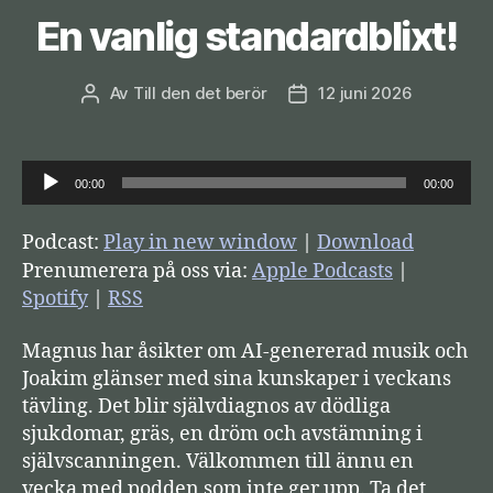
En vanlig standardblixt!
Av
Till den det berör
12 juni 2026
Inläggsförfattare
Inläggsdatum
L
00:00
00:00
j
u
Podcast:
Play in new window
|
Download
d
Prenumerera på oss via:
Apple Podcasts
|
s
Spotify
|
RSS
p
Magnus har åsikter om AI-genererad musik och
e
Joakim glänser med sina kunskaper i veckans
l
tävling. Det blir självdiagnos av dödliga
a
sjukdomar, gräs, en dröm och avstämning i
r
självscanningen. Välkommen till ännu en
e
vecka med podden som inte ger upp. Ta det