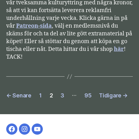
vår tveksamma kulturyttring med några kronor,
så att vi kan fortsätta leverera reklamfri
underhållning varje vecka. Klicka gärna in på
vår
Patreon-sida
, välj en medlemsnivå du
skäms för och ta del av lite gött extramaterial på
köpet! Eller så stöttar du genom att köpa en go
tischa eller nåt. Detta hittar du i vår shop
här
!
TACK!
Sidnumrering
…
←
Senare
1
2
3
95
Tidigare
→
för
inlägg
Facebook-
Instagram
YouTube