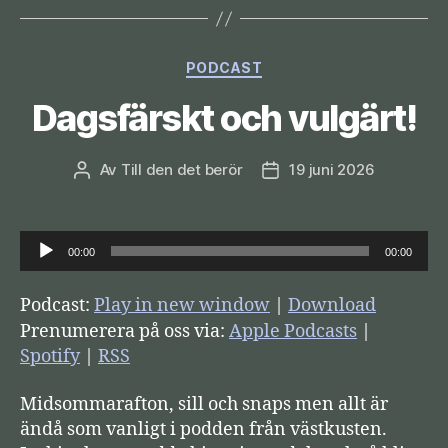
Kategorier
PODCAST
Dagsfärskt och vulgärt!
Av
Till den det berör
19 juni 2026
Inläggsförfattare
Inläggsdatum
L
00:00
00:00
j
u
Podcast:
Play in new window
|
Download
d
Prenumerera på oss via:
Apple Podcasts
|
s
Spotify
|
RSS
p
Midsommarafton, sill och snaps men allt är
e
ändå som vanligt i podden från västkusten.
l