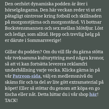
Den oerhört dynamiska podden är åter i
e
hörselgångarna. Den här veckan reder vi ut ett
l
påtagligt ointresse kring fotboll och skillnaden
a
på morgonstjärna och morgonstånd. Vi bottnar
r
Bockstensmannen och sex mellan blötdjur. Löst
e
och ledigt, som alltid. Hepp och trevlig helg på
er därute i Sommarsverige!
Gillar du podden? Om du vill får du gärna stötta
vår tveksamma kulturyttring med några kronor,
så att vi kan fortsätta leverera reklamfri
underhållning varje vecka. Klicka gärna in på
vår
Patreon-sida
, välj en medlemsnivå du
skäms för och ta del av lite gött extramaterial på
köpet! Eller så stöttar du genom att köpa en go
tischa eller nåt. Detta hittar du i vår shop
här
!
TACK!