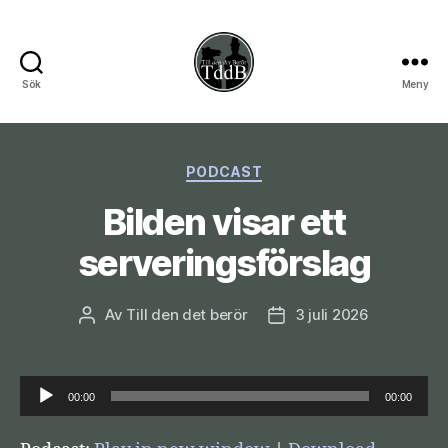
Sök
Meny
Till
den
Kategorier
PODCAST
det
Bilden visar ett
berör
serveringsförslag
Av
Till den det berör
3 juli 2026
Inläggsförfattare
Inläggsdatum
L
00:00
00:00
j
u