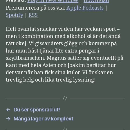
Podcast:
Play in new window
|
Download
d
Prenumerera på oss via:
Apple Podcasts
|
s
Spotify
|
RSS
p
Helt oväntat snackar vi den här veckan sport –
e
men i kombination med alkohol så är det ändå
l
rätt okej. Vi gissar årets glögg och kommer på
a
hur man bäst tjänar lite extra pengar i
r
skyltbranschen. Magnus sätter sig eventuellt på
e
kant med hela Asien och Joakim berättar hur
det var när han fick sina kulor. Vi önskar en
trevlig helg och lika trevlig lyssning!
←
Du ser sponsrad ut!
→
Många lager av komplext