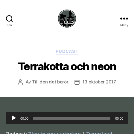
Sök
Meny
Till
den
det
berör
Kategorier
PODCAST
Terrakotta och neon
Av
Till den det berör
13 oktober 2017
Inläggsförfattare
Inläggsdatum
L
00:00
00:00
j
u