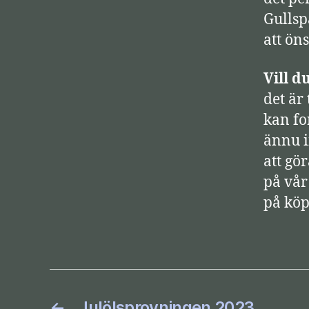
a
Gullsp
r
att ön
e
Vill d
det är
kan fo
ännu i
att gö
på vå
på köp
←
Julölsprovningen 2023