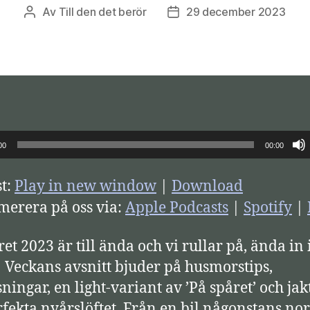
Av
Till den det berör
29 december 2023
Inläggsförfattare
Inläggsdatum
00
00:00
t:
Play in new window
|
Download
erera på oss via:
Apple Podcasts
|
Spotify
|
et 2023 är till ända och vi rullar på, ända in 
! Veckans avsnitt bjuder på husmorstips,
sningar, en light-variant av ’På spåret’ och ja
rfekta nyårslöftet. Från en bil någonstans no