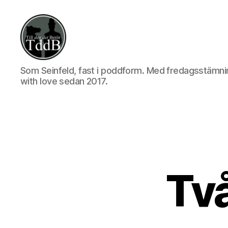
Till
Som Seinfeld, fast i poddform. Med fredagsstämni
den
with love sedan 2017.
det
berör
Två