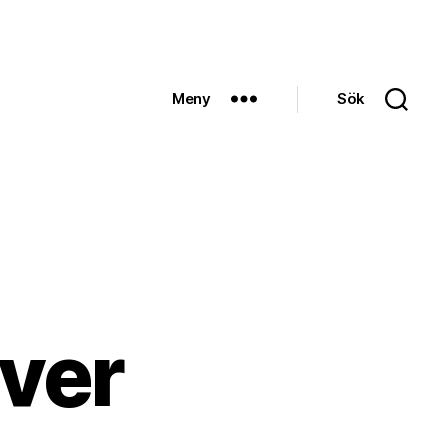
Meny
Sök
lver