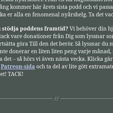
ång kommer här årets sista podd och vi passa
ska er alla en fenomenal nyårshelg. Ta det vac
u stödja poddens framtid?
Vi behöver din hj
 tack vare donationer från Dig som lyssnar so
rtsätta göra Till den det berör. Så lyssnar du
nte donerar en liten liten peng varje månad, s
ra det – så hörs vi även nästa vecka. Klicka gä
r
Patreon-sida
och ta del av lite gött extramat
et! TACK!