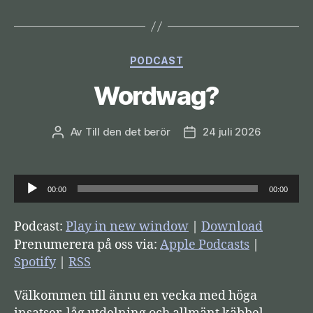
Kategorier
PODCAST
Wordwag?
Av
Till den det berör
24 juli 2026
Inläggsförfattare
Inläggsdatum
L
00:00
00:00
j
u
Podcast:
Play in new window
|
Download
d
Prenumerera på oss via:
Apple Podcasts
|
s
Spotify
|
RSS
p
Välkommen till ännu en vecka med höga
e