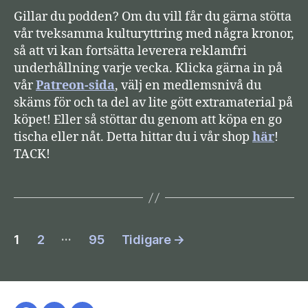
Gillar du podden? Om du vill får du gärna stötta
vår tveksamma kulturyttring med några kronor,
så att vi kan fortsätta leverera reklamfri
underhållning varje vecka. Klicka gärna in på
vår
Patreon-sida
, välj en medlemsnivå du
skäms för och ta del av lite gött extramaterial på
köpet! Eller så stöttar du genom att köpa en go
tischa eller nåt. Detta hittar du i vår shop
här
!
TACK!
Sidnumrering
…
1
2
95
Tidigare
→
för
inlägg