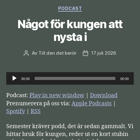
Kategorier
PODCAST
Något för kungen att
nysta i
Av
Till den det berör
17 juli 2026
Inläggsförfattare
Inläggsdatum
L
00:00
00:00
j
u
Podcast:
Play in new window
|
Download
d
Prenumerera på oss via:
Apple Podcasts
|
s
Spotify
|
RSS
p
Semester kräver podd, det är sedan gammalt. Vi
e
hittar bruk för kungen, reder ut en kort stubin
l