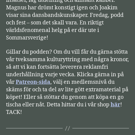
insatser, låg utdelning och allmänt käbbel.
l
Magnus har drömt konstigt igen och Joakim
a
visar sina dansbandskunskaper. Fredag, podd
r
och fest – som det skall vara. En riktigt
e
världsfenomenal helg på er där ute i
Sommarsverige!
Gillar du podden? Om du vill får du gärna stötta
vår tveksamma kulturyttring med några kronor,
så att vi kan fortsätta leverera reklamfri
underhållning varje vecka. Klicka gärna in på
vår
Patreon-sida
, välj en medlemsnivå du
skäms för och ta del av lite gött extramaterial på
köpet! Eller så stöttar du genom att köpa en go
tischa eller nåt. Detta hittar du i vår shop
här
!
TACK!