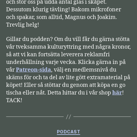
och stör oss på udda antal glas i skåpet.
a
Dessutom klurig tävling! Bakom mikrofoner
r
och spakar, som alltid, Magnus och Joakim.
e
Trevlig helg!
Gillar du podden? Om du vill får du gärna stötta
vår tveksamma kulturyttring med några kronor,
så att vi kan fortsätta leverera reklamfri
underhållning varje vecka. Klicka gärna in på
vår
Patreon-sida
, välj en medlemsnivå du
skäms för och ta del av lite gött extramaterial på
köpet! Eller så stöttar du genom att köpa en go
tischa eller nåt. Detta hittar du i vår shop
här
!
TACK!
Kategorier
PODCAST