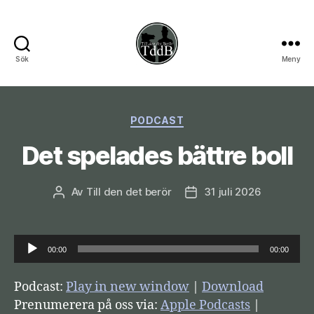
Sök
Meny
Till
den
Kategorier
PODCAST
det
Det spelades bättre boll
berör
Av
Till den det berör
31 juli 2026
Inläggsförfattare
Inläggsdatum
L
00:00
00:00
j
u
Podcast:
Play in new window
|
Download
d
Prenumerera på oss via:
Apple Podcasts
|