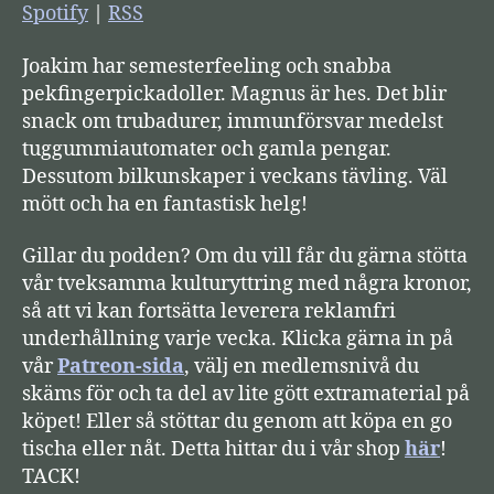
s
Spotify
|
RSS
p
Joakim har semesterfeeling och snabba
e
pekfingerpickadoller. Magnus är hes. Det blir
l
snack om trubadurer, immunförsvar medelst
a
tuggummiautomater och gamla pengar.
r
Dessutom bilkunskaper i veckans tävling. Väl
e
mött och ha en fantastisk helg!
Gillar du podden? Om du vill får du gärna stötta
vår tveksamma kulturyttring med några kronor,
så att vi kan fortsätta leverera reklamfri
underhållning varje vecka. Klicka gärna in på
vår
Patreon-sida
, välj en medlemsnivå du
skäms för och ta del av lite gött extramaterial på
köpet! Eller så stöttar du genom att köpa en go
tischa eller nåt. Detta hittar du i vår shop
här
!
TACK!