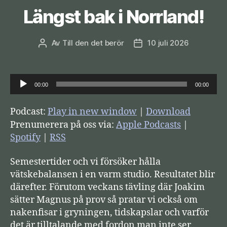
Längst bak i Norrland!
Av
Till den det berör
10 juli 2026
Inläggsförfattare
Inläggsdatum
L
00:00
00:00
j
u
Podcast:
Play in new window
|
Download
d
Prenumerera på oss via:
Apple Podcasts
|
s
Spotify
|
RSS
p
Semestertider och vi försöker hålla
e
vätskebalansen i en varm studio. Resultatet blir
l
därefter. Förutom veckans tävling där Joakim
a
sätter Magnus på prov så pratar vi också om
r
nakenfisar i gryningen, tidskapslar och varför
e
det är tilltalande med fordon man inte ser.