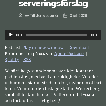
serveringsförslag
Av
Till den det berör
3 juli 2026
Inläggsförfattare
Inläggsdatum
L
00:00
00:00
j
u
Podcast:
Play in new window
|
Download
d
Prenumerera på oss via:
Apple Podcasts
|
s
Spotify
|
RSS
p
Så här i begynnande semestertider kommer
e
podden åter, med veckans viktigheter. Vi reder
l
ut hur man startar stridsfordon, tävlar om oklart
a
tema. Vi minns den läskige Staffan Westerberg,
r
samt att Joakim har kört Vättern runt. Lyssna
e
och förbluffas. Trevlig helg!