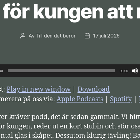
för kungen att 
Av
Till den det berör
17 juli 2026
Inläggsförfattare
Inläggsdatum
00
00:00
t:
Play in new window
|
Download
erera på oss via:
Apple Podcasts
|
Spotify
|
er kräver podd, det är sedan gammalt. Vi hit
ör kungen, reder ut en kort stubin och stör os
ntal glas i skåpet. Dessutom klurig tävling! 