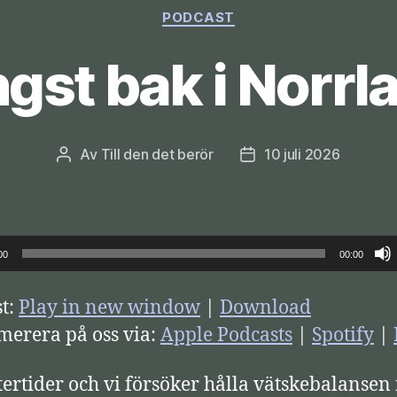
Kategorier
PODCAST
gst bak i Norrl
Av
Till den det berör
10 juli 2026
Inläggsförfattare
Inläggsdatum
00
00:00
t:
Play in new window
|
Download
erera på oss via:
Apple Podcasts
|
Spotify
|
ertider och vi försöker hålla vätskebalansen 