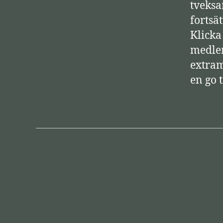
tveksa
fortsä
Klicka
medlem
extram
en go t