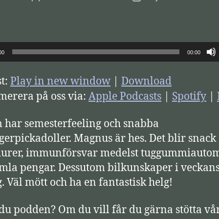
00
00:00
t:
Play in new window
|
Download
erera på oss via:
Apple Podcasts
|
Spotify
|
 har semesterfeeling och snabba
gerpickadoller. Magnus är hes. Det blir snac
durer, immunförsvar medelst tuggummiauto
mla pengar. Dessutom bilkunskaper i veckan
g. Väl mött och ha en fantastisk helg!
 du podden? Om du vill får du gärna stötta vå