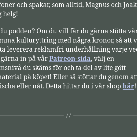
oner och spakar, som alltid, Magnus och Joa
g helg!
 du podden? Om du vill får du gärna stötta vå
mma kulturyttring med några kronor, så att v
tta leverera reklamfri underhållning varje ve
 gärna in på vår
Patreon-sida
, välj en
snivå du skäms för och ta del av lite gött
aterial på köpet! Eller så stöttar du genom at
ischa eller nåt. Detta hittar du i vår shop
här