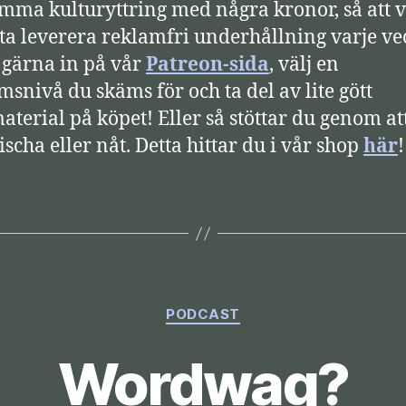
mma kulturyttring med några kronor, så att v
tta leverera reklamfri underhållning varje ve
 gärna in på vår
Patreon-sida
, välj en
snivå du skäms för och ta del av lite gött
aterial på köpet! Eller så stöttar du genom at
ischa eller nåt. Detta hittar du i vår shop
här
Kategorier
PODCAST
Wordwag?