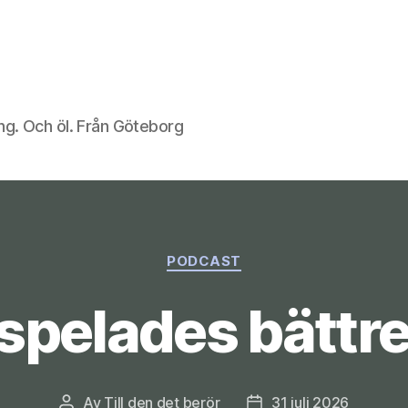
ng. Och öl. Från Göteborg
Kategorier
PODCAST
spelades bättre
Av
Till den det berör
31 juli 2026
Inläggsförfattare
Inläggsdatum