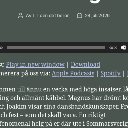
Av
Till den det berör
24 juli 2026
Inläggsförfattare
Inläggsdatum
00
00:00
t:
Play in new window
|
Download
erera på oss via:
Apple Podcasts
|
Spotify
|
men till ännu en vecka med höga insatser, l
ing och allmänt käbbel. Magnus har drömt ko
ch Joakim visar sina dansbandskunskaper. Fr
ch fest – som det skall vara. En riktigt
fenomenal helg på er där ute i Sommarsverig