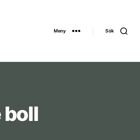
Meny
Sök
 boll