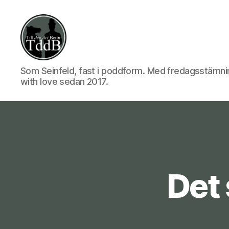
Till
Som Seinfeld, fast i poddform. Med fredagsstämni
with love sedan 2017.
den
det
Det 