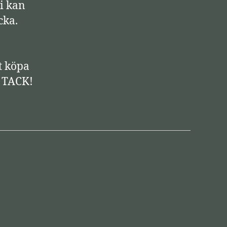
i kan
r
cka.
-
p
i
t köpa
l
! TACK!
t
a
n
g
e
n
t
e
r