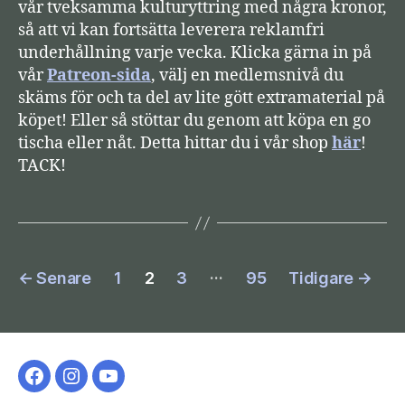
vår tveksamma kulturyttring med några kronor,
så att vi kan fortsätta leverera reklamfri
underhållning varje vecka. Klicka gärna in på
vår
Patreon-sida
, välj en medlemsnivå du
skäms för och ta del av lite gött extramaterial på
köpet! Eller så stöttar du genom att köpa en go
tischa eller nåt. Detta hittar du i vår shop
här
!
TACK!
Sidnumrering
…
←
Senare
1
2
3
95
Tidigare
→
för
inlägg
Facebook-
Instagram
YouTube