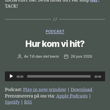
tischa eller nåt. Detta hittar du i vår shop
här
!
TACK!
Kategorier
PODCAST
Hur kom vi hit?
Av
Till den det berör
26 juni 2026
Inläggsförfattare
Inläggsdatum
L
00:00
00:00
j
u
Podcast:
Play in new window
|
Download
d
Prenumerera på oss via:
Apple Podcasts
|
s
Spotify
|
RSS
p