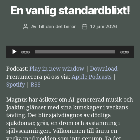
En vanlig standardblixt!
Av
Till den det berör
12 juni 2026
Inläggsförfattare
Inläggsdatum
L
00:00
00:00
j
u
Podcast:
Play in new window
|
Download
d
Prenumerera på oss via:
Apple Podcasts
|
s
Spotify
|
RSS
p
Magnus har åsikter om AI-genererad musik och
e
Joakim glänser med sina kunskaper i veckans
l
tävling. Det blir självdiagnos av dödliga
a
sjukdomar, gräs, en dröm och avstämning i
r
självscanningen. Välkommen till ännu en
e
vecka med podden som inte ger upp. Ta det