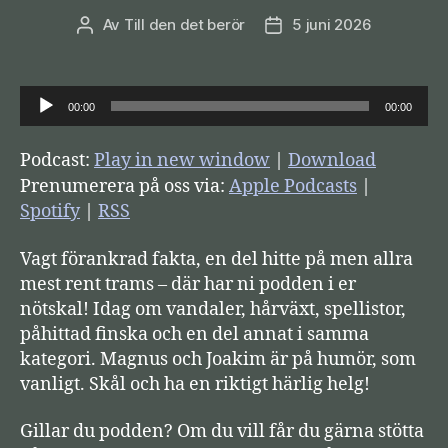
Av
Till den det berör
5 juni 2026
Inläggsförfattare
Inläggsdatum
L
00:00
00:00
j
u
Podcast:
Play in new window
|
Download
d
Prenumerera på oss via:
Apple Podcasts
|
s
Spotify
|
RSS
p
Vagt förankrad fakta, en del hitte på men allra
e
mest rent trams – där har ni podden i er
l
nötskal! Idag om vandaler, hårväxt, spellistor,
a
påhittad finska och en del annat i samma
r
kategori. Magnus och Joakim är på humör, som
e
vanligt. Skål och ha en riktigt härlig helg!
Gillar du podden? Om du vill får du gärna stötta