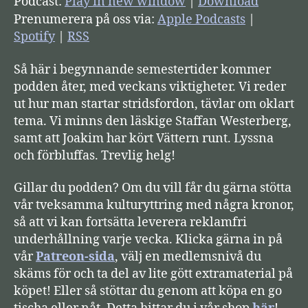
Podcast:
Play in new window
|
Download
d
Prenumerera på oss via:
Apple Podcasts
|
s
Spotify
|
RSS
p
Så här i begynnande semestertider kommer
e
podden åter, med veckans viktigheter. Vi reder
l
ut hur man startar stridsfordon, tävlar om oklart
a
tema. Vi minns den läskige Staffan Westerberg,
r
samt att Joakim har kört Vättern runt. Lyssna
e
och förbluffas. Trevlig helg!
Gillar du podden? Om du vill får du gärna stötta
vår tveksamma kulturyttring med några kronor,
så att vi kan fortsätta leverera reklamfri
underhållning varje vecka. Klicka gärna in på
vår
Patreon-sida
, välj en medlemsnivå du
skäms för och ta del av lite gött extramaterial på
köpet! Eller så stöttar du genom att köpa en go