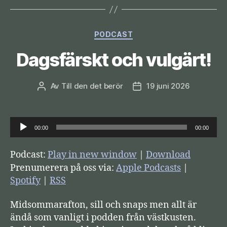
Kategorier
PODCAST
Dagsfärskt och vulgärt!
Av
Till den det berör
19 juni 2026
Inläggsförfattare
Inläggsdatum
L
00:00
00:00
j
u
Podcast:
Play in new window
|
Download
d
Prenumerera på oss via:
Apple Podcasts
|
s
Spotify
|
RSS
p
Midsommarafton, sill och snaps men allt är
e
ändå som vanligt i podden från västkusten.
l