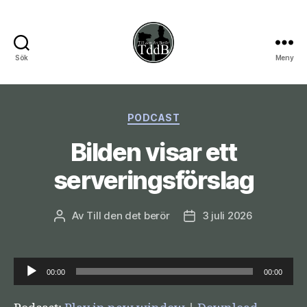
Sök
Meny
Till
den
Kategorier
PODCAST
det
Bilden visar ett
berör
serveringsförslag
Av
Till den det berör
3 juli 2026
Inläggsförfattare
Inläggsdatum
L
00:00
00:00
j
u