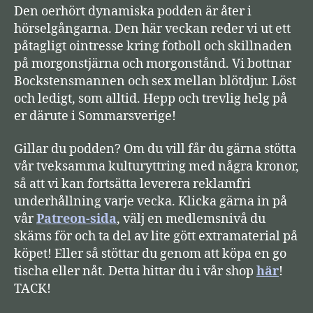
Den oerhört dynamiska podden är åter i
e
hörselgångarna. Den här veckan reder vi ut ett
l
påtagligt ointresse kring fotboll och skillnaden
a
på morgonstjärna och morgonstånd. Vi bottnar
r
Bockstensmannen och sex mellan blötdjur. Löst
e
och ledigt, som alltid. Hepp och trevlig helg på
er därute i Sommarsverige!
Gillar du podden? Om du vill får du gärna stötta
vår tveksamma kulturyttring med några kronor,
så att vi kan fortsätta leverera reklamfri
underhållning varje vecka. Klicka gärna in på
vår
Patreon-sida
, välj en medlemsnivå du
skäms för och ta del av lite gött extramaterial på
köpet! Eller så stöttar du genom att köpa en go
tischa eller nåt. Detta hittar du i vår shop
här
!
TACK!