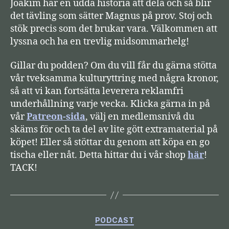
Joakim har en udda historia att dela och så blir
a
det tävling som sätter Magnus på prov. Stoj och
r
stök precis som det brukar vara. Välkommen att
e
lyssna och ha en trevlig midsommarhelg!
Gillar du podden? Om du vill får du gärna stötta
vår tveksamma kulturyttring med några kronor,
så att vi kan fortsätta leverera reklamfri
underhållning varje vecka. Klicka gärna in på
vår
Patreon-sida
, välj en medlemsnivå du
skäms för och ta del av lite gött extramaterial på
köpet! Eller så stöttar du genom att köpa en go
tischa eller nåt. Detta hittar du i vår shop
här
!
TACK!
Kategorier
PODCAST