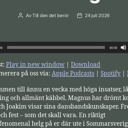
Av
Till den det berör
24 juli 2026
Inläggsförfattare
Inläggsdatum
00
00:00
t:
Play in new window
|
Download
erera på oss via:
Apple Podcasts
|
Spotify
|
men till ännu en vecka med höga insatser, l
ing och allmänt käbbel. Magnus har drömt ko
ch Joakim visar sina dansbandskunskaper. Fr
ch fest – som det skall vara. En riktigt
fenomenal helg på er där ute i Sommarsverig