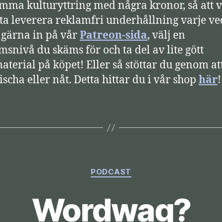
mma kulturyttring med några kronor, så att v
tta leverera reklamfri underhållning varje ve
 gärna in på vår
Patreon-sida
, välj en
snivå du skäms för och ta del av lite gött
aterial på köpet! Eller så stöttar du genom at
ischa eller nåt. Detta hittar du i vår shop
här
Kategorier
PODCAST
Wordwag?