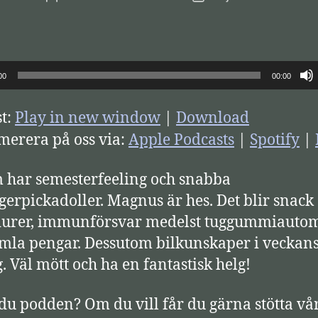
00
00:00
t:
Play in new window
|
Download
erera på oss via:
Apple Podcasts
|
Spotify
|
 har semesterfeeling och snabba
gerpickadoller. Magnus är hes. Det blir snac
durer, immunförsvar medelst tuggummiauto
mla pengar. Dessutom bilkunskaper i veckan
g. Väl mött och ha en fantastisk helg!
 du podden? Om du vill får du gärna stötta vå