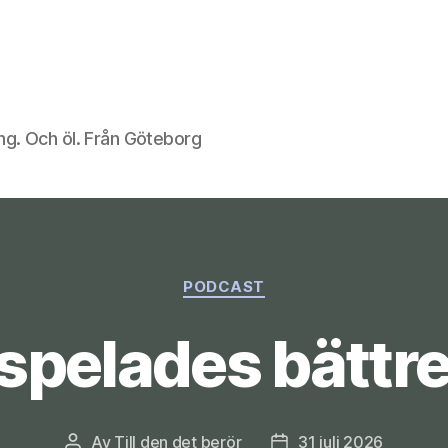
ng. Och öl. Från Göteborg
Kategorier
PODCAST
spelades bättre
Av
Till den det berör
31 juli 2026
Inläggsförfattare
Inläggsdatum