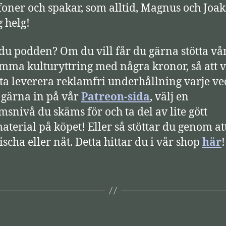
oner och spakar, som alltid, Magnus och Joa
g helg!
 du podden? Om du vill får du gärna stötta vå
mma kulturyttring med några kronor, så att v
tta leverera reklamfri underhållning varje ve
 gärna in på vår
Patreon-sida
, välj en
snivå du skäms för och ta del av lite gött
aterial på köpet! Eller så stöttar du genom at
ischa eller nåt. Detta hittar du i vår shop
här