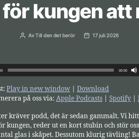
för kungen att 
Av
Till den det berör
17 juli 2026
Inläggsförfattare
Inläggsdatum
00
00:00
t:
Play in new window
|
Download
erera på oss via:
Apple Podcasts
|
Spotify
|
er kräver podd, det är sedan gammalt. Vi hit
ör kungen, reder ut en kort stubin och stör os
ntal glas i skåpet. Dessutom klurig tävling! 