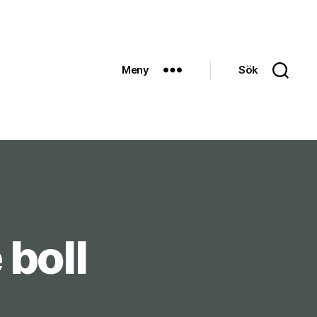
Meny
Sök
 boll