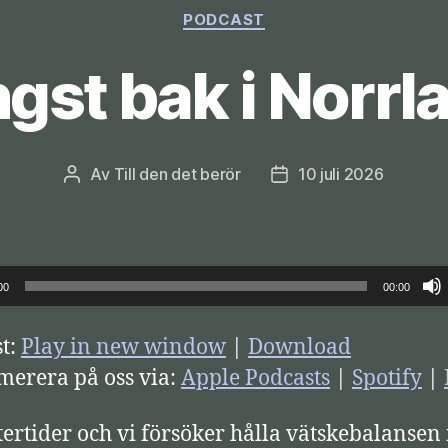
Kategorier
PODCAST
gst bak i Norrl
Av
Till den det berör
10 juli 2026
Inläggsförfattare
Inläggsdatum
00
00:00
t:
Play in new window
|
Download
erera på oss via:
Apple Podcasts
|
Spotify
|
ertider och vi försöker hålla vätskebalansen 