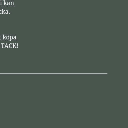
i kan
r
cka.
-
p
i
t köpa
l
! TACK!
t
a
n
g
e
n
t
e
r