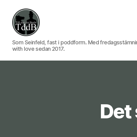
Till
Som Seinfeld, fast i poddform. Med fredagsstämni
with love sedan 2017.
den
det
Det 