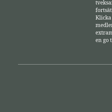
tveksa
fortsä
Klicka
medlem
extram
en go t