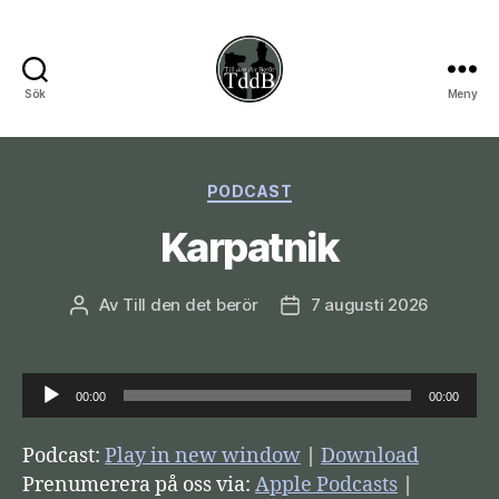
Sök
Meny
Till
den
Kategorier
PODCAST
det
Karpatnik
berör
Av
Till den det berör
7 augusti 2026
Inläggsförfattare
Inläggsdatum
L
00:00
00:00
j
u
Podcast:
Play in new window
|
Download
d
Prenumerera på oss via:
Apple Podcasts
|