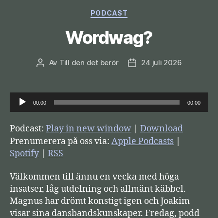
Kategorier
PODCAST
Wordwag?
Av
Till den det berör
24 juli 2026
Inläggsförfattare
Inläggsdatum
L
00:00
00:00
j
u
Podcast:
Play in new window
|
Download
d
Prenumerera på oss via:
Apple Podcasts
|
s
Spotify
|
RSS
p
Välkommen till ännu en vecka med höga
e
insatser, låg utdelning och allmänt käbbel.
l
Magnus har drömt konstigt igen och Joakim
a
visar sina dansbandskunskaper. Fredag, podd
r