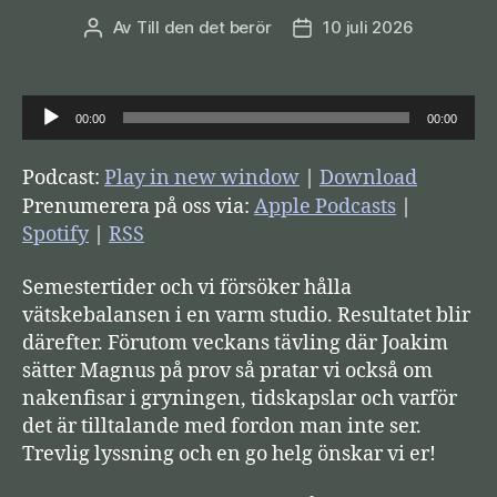
Av
Till den det berör
10 juli 2026
Inläggsförfattare
Inläggsdatum
L
00:00
00:00
j
u
Podcast:
Play in new window
|
Download
d
Prenumerera på oss via:
Apple Podcasts
|
s
Spotify
|
RSS
p
Semestertider och vi försöker hålla
e
vätskebalansen i en varm studio. Resultatet blir
l
därefter. Förutom veckans tävling där Joakim
a
sätter Magnus på prov så pratar vi också om
r
nakenfisar i gryningen, tidskapslar och varför
e
det är tilltalande med fordon man inte ser.
Trevlig lyssning och en go helg önskar vi er!