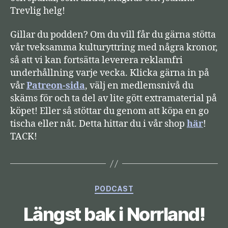
e
Trevlig helg!
Gillar du podden? Om du vill får du gärna stötta
vår tveksamma kulturyttring med några kronor,
så att vi kan fortsätta leverera reklamfri
underhållning varje vecka. Klicka gärna in på
vår
Patreon-sida
, välj en medlemsnivå du
skäms för och ta del av lite gött extramaterial på
köpet! Eller så stöttar du genom att köpa en go
tischa eller nåt. Detta hittar du i vår shop
här
!
TACK!
Kategorier
PODCAST
Längst bak i Norrland!