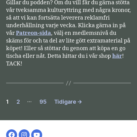
Gillar du podden? Om du vill får du gärna stötta
vår tveksamma kulturyttring med några kronor,
så att vi kan fortsätta leverera reklamfri
underhållning varje vecka. Klicka gärna in på
vår
Patreon-sida
, välj en medlemsnivå du
skäms för och ta del av lite gött extramaterial på
köpet! Eller så stöttar du genom att köpa en go
tischa eller nåt. Detta hittar du i vår shop
här
!
TACK!
Sidnumrering
…
1
2
95
Tidigare
→
för
inlägg