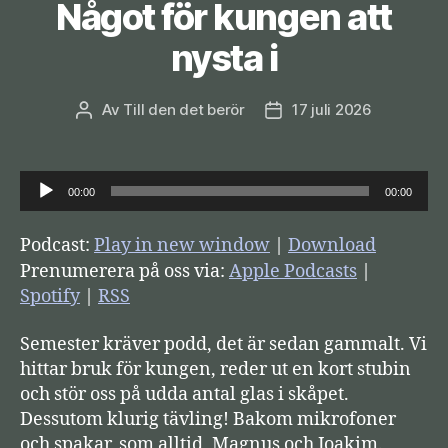
Något för kungen att
nysta i
Av
Till den det berör
17 juli 2026
Inläggsförfattare
Inläggsdatum
L
00:00
00:00
j
u
Podcast:
Play in new window
|
Download
d
Prenumerera på oss via:
Apple Podcasts
|
s
Spotify
|
RSS
p
Semester kräver podd, det är sedan gammalt. Vi
e
hittar bruk för kungen, reder ut en kort stubin
l
och stör oss på udda antal glas i skåpet.
a
Dessutom klurig tävling! Bakom mikrofoner
r
och spakar, som alltid, Magnus och Joakim.