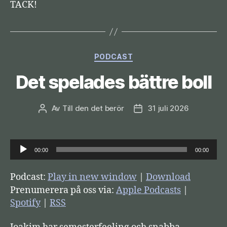
TACK!
Kategorier
PODCAST
Det spelades bättre boll
Av
Till den det berör
31 juli 2026
Inläggsförfattare
Inläggsdatum
L
00:00
00:00
j
u
Podcast:
Play in new window
|
Download
d
Prenumerera på oss via:
Apple Podcasts
|
s
Spotify
|
RSS
p