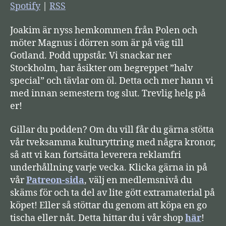
s
Spotify
|
RSS
p
Joakim är nyss hemkommen från Polen och
e
möter Magnus i dörren som är på väg till
l
Gotland. Podd uppstår. Vi snackar ner
a
Stockholm, har åsikter om begreppet ”halv
r
special” och tävlar om öl. Detta och mer hann vi
e
med innan semestern tog slut. Trevlig helg på
er!
Gillar du podden? Om du vill får du gärna stötta
vår tveksamma kulturyttring med några kronor,
så att vi kan fortsätta leverera reklamfri
underhållning varje vecka. Klicka gärna in på
vår
Patreon-sida
, välj en medlemsnivå du
skäms för och ta del av lite gött extramaterial på
köpet! Eller så stöttar du genom att köpa en go
tischa eller nåt. Detta hittar du i vår shop
här
!