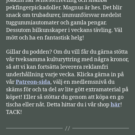
Joakim har semesterfeeling och snabba
e
pekfingerpickadoller. Magnus är hes. Det blir
l
snack om trubadurer, immunförsvar medelst
a
tuggummiautomater och gamla pengar.
r
Dessutom bilkunskaper i veckans tävling. Väl
e
mött och ha en fantastisk helg!
Gillar du podden? Om du vill får du gärna stötta
vår tveksamma kulturyttring med några kronor,
så att vi kan fortsätta leverera reklamfri
underhållning varje vecka. Klicka gärna in på
vår
Patreon-sida
, välj en medlemsnivå du
skäms för och ta del av lite gött extramaterial på
köpet! Eller så stöttar du genom att köpa en go
tischa eller nåt. Detta hittar du i vår shop
här
!
TACK!