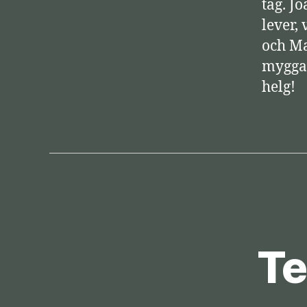
tag. J
a
lever,
r
och Ma
e
mygga 
helg!
Te