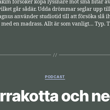
oakim försöker köpa lyssnare mot små bitar av
 vilket går sådär. Udda drömmar seglar upp til
gnus använder studiotid till att försöka slå ih
med en madrass. Allt är som vanligt… Typ. T
Kategorier
PODCAST
rrakotta och n