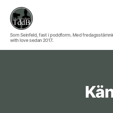
Till
Som Seinfeld, fast i poddform. Med fredagsstämni
with love sedan 2017.
den
det
Kän