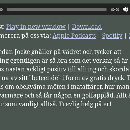
00
00:00
t:
Play in new window
|
Download
erera på oss via:
Apple Podcasts
|
Spotify
|
edan Jocke gnäller på vädret och tycker att
ing egentligen är så bra som det verkar, så är
 nästan äckligt positiv till allting och skörda
rna av sitt ”beteende” i form av gratis dryck. 
s om obekväma möten i mataffärer, hur man
varmare och så får någon en golfapplåd. Allt 
r som vanligt alltså. Trevlig helg på er!