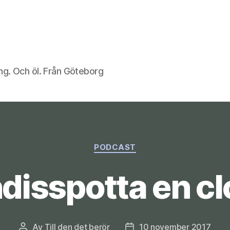
ng. Och öl. Från Göteborg
Kategorier
PODCAST
disspotta en c
Av
Till den det berör
10 november 2017
Inläggsförfattare
Inläggsdatum