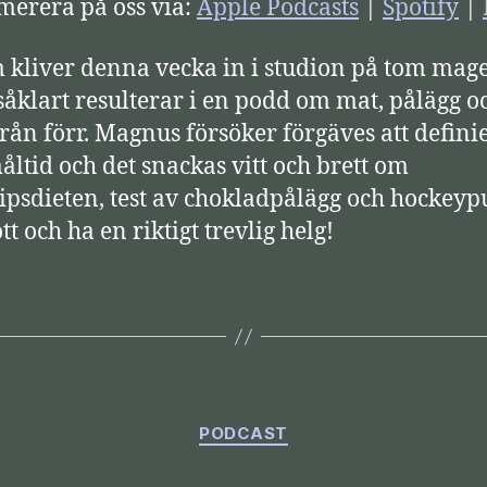
erera på oss via:
Apple Podcasts
|
Spotify
|
 kliver denna vecka in i studion på tom mage
 såklart resulterar i en podd om mat, pålägg o
från förr. Magnus försöker förgäves att defini
måltid och det snackas vitt och brett om
hipsdieten, test av chokladpålägg och hockeypu
t och ha en riktigt trevlig helg!
Kategorier
PODCAST