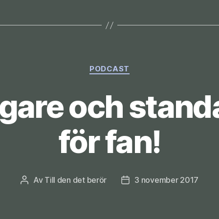
Kategorier
PODCAST
are och stand
för fan!
Av
Till den det berör
3 november 2017
Inläggsförfattare
Inläggsdatum