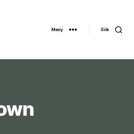
Meny
Sök
lown