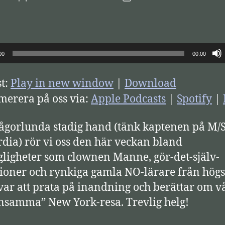
00
00:00
t:
Play in new window
|
Download
erera på oss via:
Apple Podcasts
|
Spotify
|
gorlunda stadig hand (tänk kaptenen på M/S
dia) rör vi oss den här veckan bland
ligheter som clownen Manne, gör-det-själv-
ioner och rynkiga gamla NO-lärare från högs
var att prata på inandning och berättar om v
samma” New York-resa. Trevlig helg!