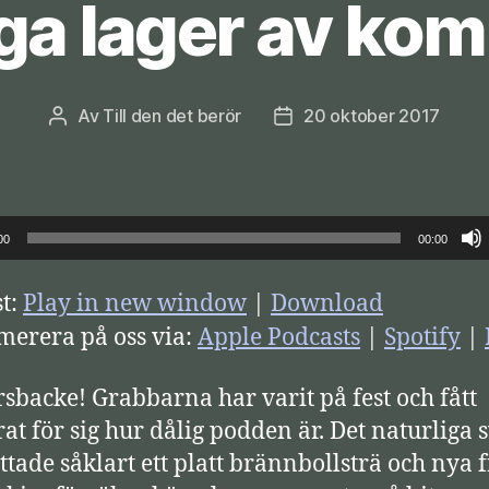
a lager av kom
Av
Till den det berör
20 oktober 2017
Inläggsförfattare
Inläggsdatum
00
00:00
t:
Play in new window
|
Download
erera på oss via:
Apple Podcasts
|
Spotify
|
sbacke! Grabbarna har varit på fest och fått
rat för sig hur dålig podden är. Det naturliga 
ttade såklart ett platt brännbollsträ och nya f