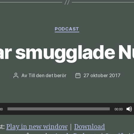
Kategorier
PODCAST
ar smugglade N
Av
Till den det berör
27 oktober 2017
Inläggsförfattare
Inläggsdatum
00
00:00
t:
Play in new window
|
Download