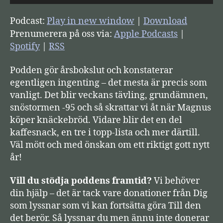
j
u
Podcast:
Play in new window
|
Download
d
Prenumerera på oss via:
Apple Podcasts
|
s
Spotify
|
RSS
p
Podden gör årsbokslut och konstaterar
e
egentligen ingenting – det mesta är precis som
l
vanligt. Det blir veckans tävling, grundämnen,
a
snöstormen -95 och så skrattar vi åt när Magnus
r
köper knäckebröd. Vidare blir det en del
e
kaffesnack, en tre i topp-lista och mer därtill.
Väl mött och med önskan om ett riktigt gott nytt
år!
Vill du stödja poddens framtid?
Vi behöver
din hjälp – det är tack vare donationer från Dig
som lyssnar som vi kan fortsätta göra Till den
det berör. Så lyssnar du men ännu inte donerar