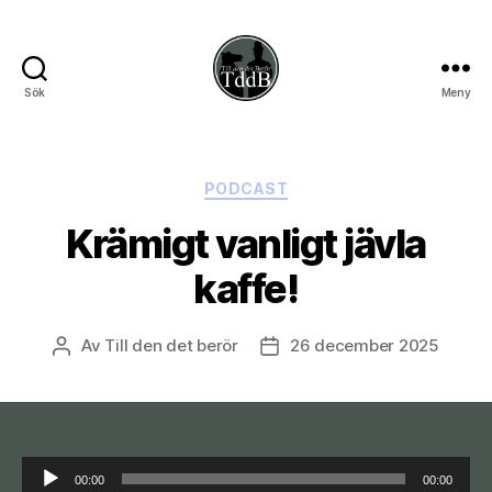
Sök
Meny
Till
den
det
berör
Kategorier
PODCAST
Krämigt vanligt jävla
kaffe!
Av
Till den det berör
26 december 2025
Inläggsförfattare
Inläggsdatum
L
00:00
00:00