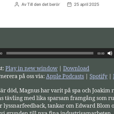
Av
Till den det berör
25 april 2025
Inläggsförfattare
Inläggsdatum
00
00:00
t:
Play in new window
|
Download
erera på oss via:
Apple Podcasts
|
Spotify
|
är död, Magnus har varit på spa och Joakim r
s tävling med lika sparsam framgång som ru
ir lyssnarfeedback, tankar om Edward Blom o
 vi grunden till nya fina industrisamarbeten.