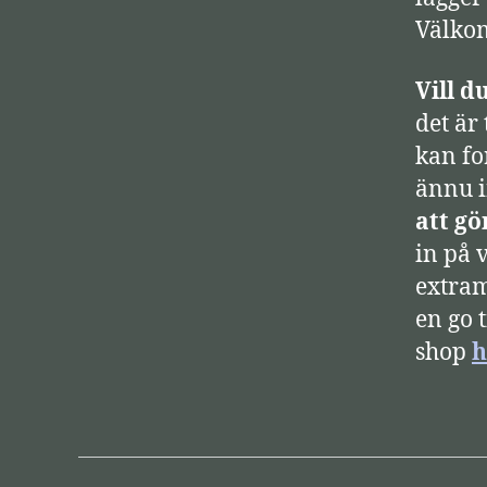
a
Välkom
r
e
Vill d
det är
kan fo
ännu i
att gö
in på 
extram
en go t
shop
h