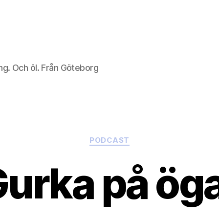
ng. Och öl. Från Göteborg
Kategorier
PODCAST
urka på ög