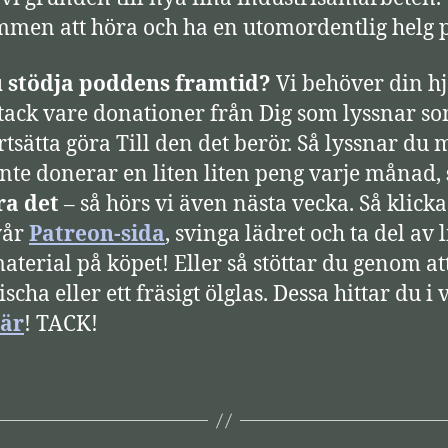
men att höra och ha en utomordentlig helg p
u stödja poddens framtid?
Vi behöver din hj
 tack vare donationer från Dig som lyssnar so
rtsätta göra Till den det berör. Så lyssnar du
nte donerar en liten liten peng varje månad,
ra det
– så hörs vi även nästa vecka. Så klick
vår
Patreon-sida
, svinga lädret och ta del av l
aterial på köpet! Eller så stöttar du genom at
ischa eller ett fräsigt ölglas. Dessa hittar du i 
är
! TACK!