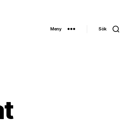
Meny
Sök
at