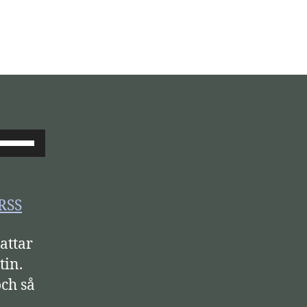
A
n
v
ä
RSS
n
attar
d
tin.
u
ch så
p