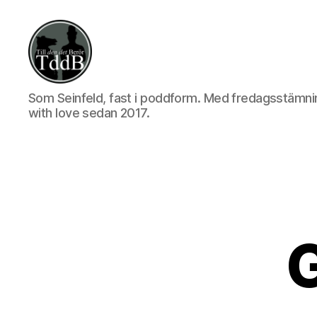
Till
Som Seinfeld, fast i poddform. Med fredagsstämni
den
with love sedan 2017.
det
berör
G