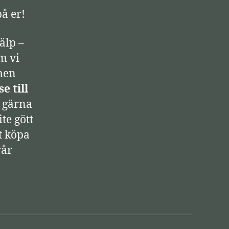
p
å er!
/
n
älp –
e
m vi
r
 men
-
se till
p
a gärna
i
ite gött
l
t köpa
t
vår
a
n
g
e
n