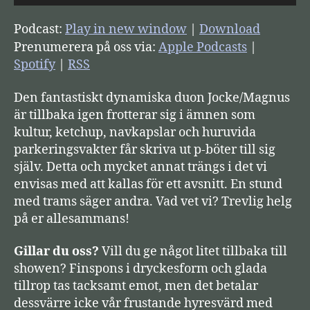
j
u
Podcast:
Play in new window
|
Download
d
Prenumerera på oss via:
Apple Podcasts
|
s
Spotify
|
RSS
p
Den fantastiskt dynamiska duon Jocke/Magnus
e
är tillbaka igen frotterar sig i ämnen som
l
kultur, ketchup, navkapslar och huruvida
a
parkeringsvakter får skriva ut p-böter till sig
r
själv. Detta och mycket annat trängs i det vi
e
envisas med att kallas för ett avsnitt. En stund
med trams säger andra. Vad vet vi? Trevlig helg
på er allesammans!
Gillar du oss?
Vill du ge något litet tillbaka till
showen? Finspons i dryckesform och glada
tillrop tas tacksamt emot, men det betalar
dessvärre icke vår frustande hyresvärd med