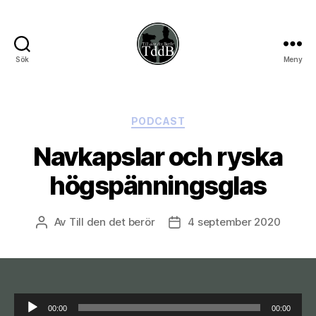
Sök
Meny
Till
den
det
berör
Kategorier
PODCAST
Navkapslar och ryska
högspänningsglas
Av
Till den det berör
4 september 2020
Inläggsförfattare
Inläggsdatum
L
00:00
00:00